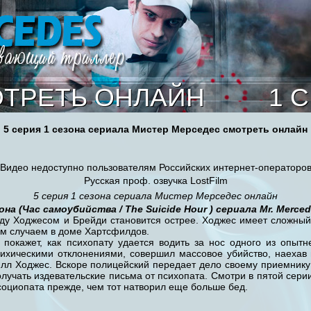
ТРЕТЬ ОНЛАЙН
1 
5 серия 1 сезона сериала Мистер Мерседес смотреть онлайн
Видео недоступно пользователям Российских интернет-операторо
Русская проф. озвучка LostFilm
5 серия 1 сезона сериала Мистер Мерседес онлайн
она (
Час самоубийства
/ The Suicide Hour
) сериала Mr. Merced
ду Ходжесом и Брейди становится острее. Ходжес имеет сложный
им случаем в доме Хартсфилдов.
покажет, как психопату удается водить за нос одного из опытн
сихическими отклонениями, совершил массовое убийство, наехав
лл Ходжес. Вскоре полицейский передает дело своему приемнику 
лучать издевательские письма от психопата. Смотри в пятой серии
социопата прежде, чем тот натворил еще больше бед.