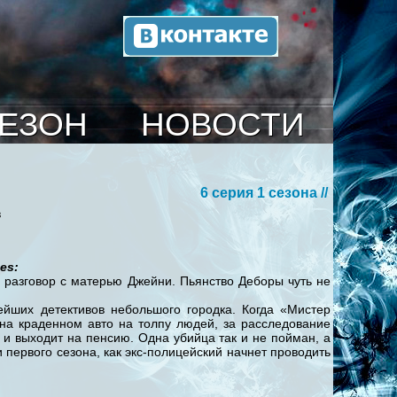
СЕЗОН
НОВОСТИ
6 серия 1 сезона //
в
es:
 разговор с матерью Джейни. Пьянство Деборы чуть не
ейших детективов небольшого городка. Когда «Мистер
 на краденном авто на толпу людей, за расследование
и выходит на пенсию. Одна убийца так и не пойман, а
 первого сезона, как экс-полицейский начнет проводить