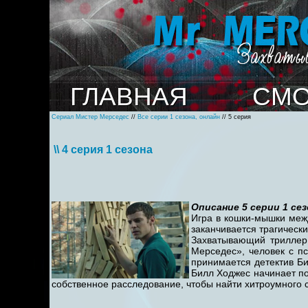
ГЛАВНАЯ
СМО
Сериал Мистер Мерседес
//
Все серии 1 сезона, онлайн
// 5 серия
\\ 4 серия 1 сезона
Описание 5 серии 1 сез
Игра в кошки-мышки меж
заканчивается трагическ
Захватывающий триллер 
Мерседес», человек с п
принимается детектив Би
Билл Ходжес начинает по
собственное расследование, чтобы найти хитроумного 