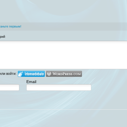
аньте первым!
арий
или войти:
Email