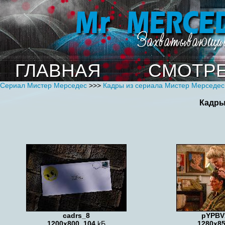
ГЛАВНАЯ
СМОТРЕ
Сериал Мистер Мерседес
>>>
Кадры из сериала Мистер Мерседес 
Кадры 
cadrs_8
pYPBV
1200x800
,
104
kБ
1280x8