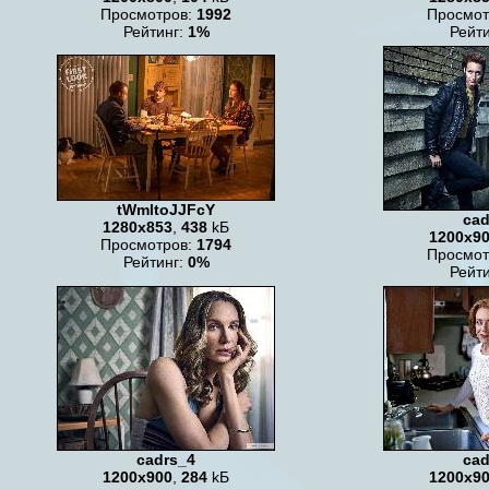
Просмотров:
1992
Просмот
Рейтинг:
1%
Рейт
tWmltoJJFcY
cad
1280x853
,
438
kБ
1200x9
Просмотров:
1794
Просмот
Рейтинг:
0%
Рейт
cadrs_4
cad
1200x900
,
284
kБ
1200x9